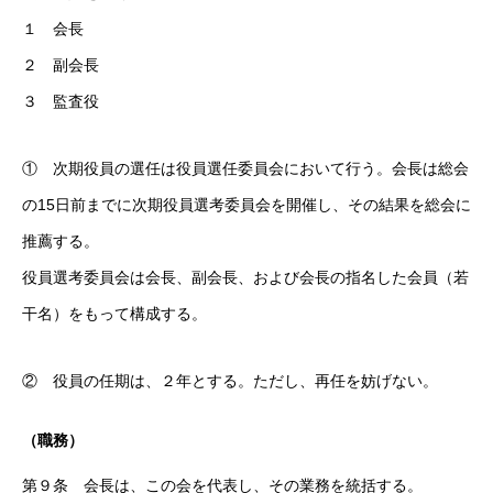
１ 会長
２ 副会長
３ 監査役
① 次期役員の選任は役員選任委員会において行う。会長は総会
HOME
の15日前までに次期役員選考委員会を開催し、その結果を総会に
協会について
推薦する。
役員選考委員会は会長、副会長、および会長の指名した会員（若
草むしりマイスターについて
干名）をもって構成する。
育成研修
② 役員の任期は、２年とする。ただし、再任を妨げない。
HOME
ASSOCIATION
MEISTER
PROFILE
TRAINING
（職務）
第９条 会長は、この会を代表し、その業務を統括する。